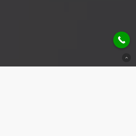
© 2026 Schlüsseldienst Eltingen.
Impressum
|
Datenschutz
|
Kontakt
Weitere Einsatzbereiche:
Schlüsseldienst Remshalden
|
Schlüsseldienst Scharnhauser Park
|
Schlüsseldienst Gaildorf
|
Schlüsseldienst Schwaikheim
|
Schlüsseldienst Neckarsulm
|
Schlüsseldienst Seelberg
|
Schlüsseldienst Löwenstein
|
Schlüsseldienst Nürtingen
|
Schlüsseldienst Lichtenwald
|